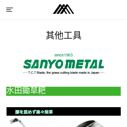
其他工具
水田鋤草耙